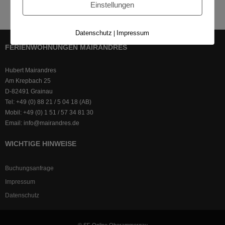
Einstellungen
Datenschutz
Impressum
|
FERIENWOHNUNGEN MAIRANDRES
Hubert Mairandres
Am Krepbach 25
D-82491 Grainau
Tel: +49 (0) 88 21 / 5 04 18 (AB)
Mobil: +49 (0) 1 51 / 57 34 81 30
Email: info@mairandres.de
WICHTIGE HINWEISE
Buchungsanfrage
Impressum
Datenschutz