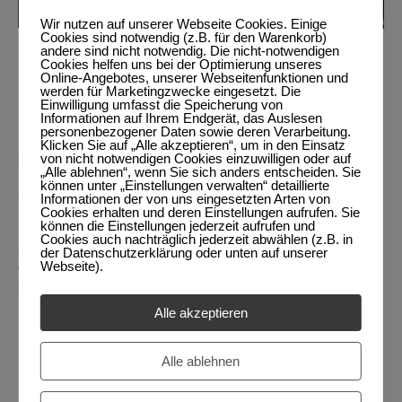
Wir nutzen auf unserer Webseite Cookies. Einige
Cookies sind notwendig (z.B. für den Warenkorb)
andere sind nicht notwendig. Die nicht-notwendigen
Cookies helfen uns bei der Optimierung unseres
Ferienwohnung
Ferienwohnung
Online-Angebotes, unserer Webseitenfunktionen und
werden für Marketingzwecke eingesetzt. Die
Bergblick
Berghimmel
Einwilligung umfasst die Speicherung von
Informationen auf Ihrem Endgerät, das Auslesen
personenbezogener Daten sowie deren Verarbeitung.
Klicken Sie auf „Alle akzeptieren“, um in den Einsatz
Ideal für eine Familie oder für den
Dachgeschoss-Appartement zum
von nicht notwendigen Cookies einzuwilligen oder auf
Urlaub mit Freunden.
Relaxen.
„Alle ablehnen“, wenn Sie sich anders entscheiden. Sie
können unter „Einstellungen verwalten“ detaillierte
Informationen der von uns eingesetzten Arten von
Der geschützte Südbalkon lädt zum
Genießen Sie den
Cookies erhalten und deren Einstellungen aufrufen. Sie
Frühstücken draußen ein.
Sonnenuntergang hinter
können die Einstellungen jederzeit aufrufen und
den Törlen bei einem Gläschen
Cookies auch nachträglich jederzeit abwählen (z.B. in
der Datenschutzerklärung oder unten auf unserer
Blick auf das Bergmassiv
Bier von Ihrem Balkon aus.
Webseite).
von der Alpspitze bis zur Zugspitze
zum Entspannen.
Der Blick vom Bett aus auf die
Zugspitze ist unbeschreiblich.
Alle akzeptieren
Mehr
Mehr
Information….
Alle ablehnen
Information…